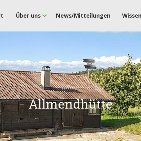
rt
Über uns
News/Mitteilungen
Wisse
Allmendhütte